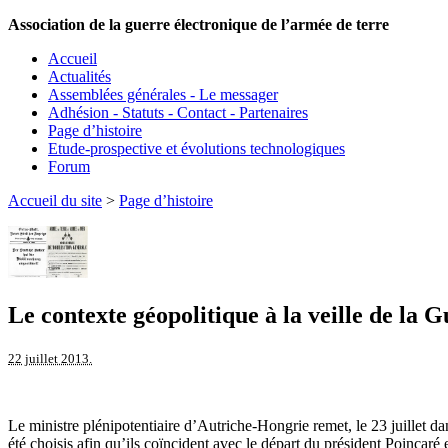
Association de la guerre électronique de l’armée de terre
Accueil
Actualités
Assemblées générales - Le messager
Adhésion - Statuts - Contact - Partenaires
Page d’histoire
Etude-prospective et évolutions technologiques
Forum
Accueil du site
>
Page d’histoire
Le contexte géopolitique à la veille de la G
22 juillet 2013.
Le ministre plénipotentiaire d’Autriche-Hongrie remet, le 23 juillet d
été choisis afin qu’ils coïncident avec le départ du président Poincaré