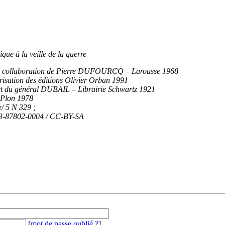
ique à la veille de la guerre
la collaboration de Pierre DUFOURCQ – Larousse 1968
sation des éditions Olivier Orban 1991
t du général DUBAIL – Librairie Schwartz 1921
 Plon 1978
e/ 5 N 329 ;
183-87802-0004 / CC-BY-SA
[
mot de passe oublié ?
]