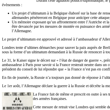
Durant cette agitation politico-diplomatique, le
évènements :
Un projet d’ultimatum à la Belgique élaboré sur la base de rens
allemandes pénètreront en Belgique pour anticiper cette attaque, 
Un mémoire exposant qu’un affrontement entre l’Autriche et la Ru
être devancée par les mesures de montée en puissance des armées f
l’Allemagne.
Le projet d’ultimatum est approuvé et adressé à l’ambassadeur d’All
Londres tente d’ultimes démarches pour sauver la paix auprès de Berlin
sous la forme d’un ultimatum demandant à la Russie de renoncer à tou
Le 31, le Kaiser signe le décret sur « l’état de danger de guerre », 
ambassadeur à Paris pour savoir si la France resterait neutre dans un co
président du conseil de lui répondre que « la France n’est pas en confl
En fin de journée, la Russie n’a toujours pas donné de réponse à l’ul
Le 1er août, l’Allemagne déclare la guerre à la Russie et décrète la m
La France fait de même et prescrit en outre à ses
des armées françaises.
Cette mesure de retrait vise Londres qui semble d