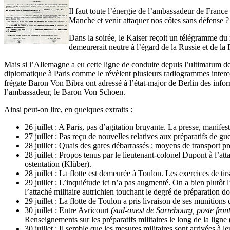
Il faut toute l’énergie de l’ambassadeur de France
Manche et venir attaquer nos côtes sans défense ? 
Dans la soirée, le Kaiser reçoit un télégramme du 
demeurerait neutre à l’égard de la Russie et de 
Mais si l’Allemagne a eu cette ligne de conduite depuis l’ultimatum de
diplomatique à Paris comme le révèlent plusieurs radiogrammes intercepté
frégate Baron Von Bibra ont adressé à l’état-major de Berlin des informa
l’ambassadeur, le Baron Von Schoen.
Ainsi peut-on lire, en quelques extraits :
26 juillet : A Paris, pas d’agitation bruyante. La presse, manif
27 juillet : Pas reçu de nouvelles relatives aux préparatifs de gu
28 juillet : Quais des gares débarrassés ; moyens de transport p
28 juillet : Propos tenus par le lieutenant-colonel Dupont à l’att
ostentation (Klüber).
28 juillet : La flotte est demeurée à Toulon. Les exercices de tir
29 juillet : L’inquiétude ici n’a pas augmenté. On a bien plutôt 
l’attaché militaire autrichien touchant le degré de préparation d
29 juillet : La flotte de Toulon a pris livraison de ses munitions
30 juillet : Entre Avricourt
(sud-ouest de Sarrebourg, poste fron
Renseignements sur les préparatifs militaires le long de la ligne
30 juillet : Il semble que les mesures militaires sont arrivées à