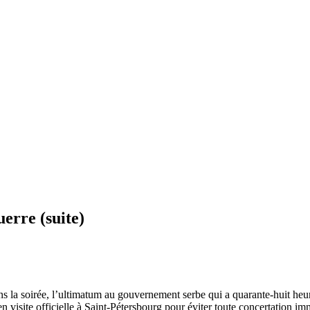
uerre (suite)
ans la soirée, l’ultimatum au gouvernement serbe qui a quarante-huit he
 en visite officielle à Saint-Pétersbourg pour éviter toute concertation 