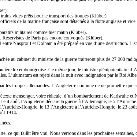
ber).
s trains vides prêts pour le transport des troupes (Klüber).
officiers de la marine française sont détachés à la flotte anglaise et vice
paratifs militaires comme hier matin (Klüber).
re. Réservistes de Paris pas encore convoqués (Klüber).
tal entre Nasprouf et Dolhain a été préparé en vue d’une destruction. Lis
attachée au cabinet du ministre de la guerre traiteront plus de 27 000 ra
rontière luxembourgeoise. Ce même jour, le ministre plénipotentiaire d’A
les. L’ultimatum est rejeté dans la nuit avec indignation par le Roi Alber
 par les troupes allemandes. L’Angleterre continue de ne promettre que 
prétexte mensonger, voire ridicule, d’un bombardement de Karlsruhe et N
. Le 4 août, l’Angleterre déclare la guerre à l’Allemagne, le 5 l’Autrich
l’Autriche-Hongrie, le 13 l’Angleterre à l’Autriche-Hongrie, le 23 aoû
août 1914.
années.
rte, ce qui faillit être vrai. Nous verrons dans les prochaines semaines