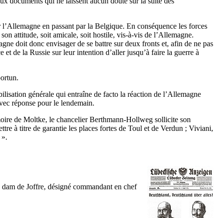
eux documents qui ne laissent aucun doute sur la suite des
ur l’Allemagne en passant par la Belgique. En conséquence les forces
n attitude, soit amicale, soit hostile, vis-à-vis de l’Allemagne.
gne doit donc envisager de se battre sur deux fronts et, afin de ne pas
et de la Russie sur leur intention d’aller jusqu’à faire la guerre à
ortun.
ilisation générale qui entraîne de facto la réaction de l’Allemagne
avec réponse pour le lendemain.
émoire de Moltke, le chancelier Berthmann-Hollweg sollicite son
tre à titre de garantie les places fortes de Toul et de Verdun ; Viviani,
 ».
and dam de Joffre, désigné commandant en chef