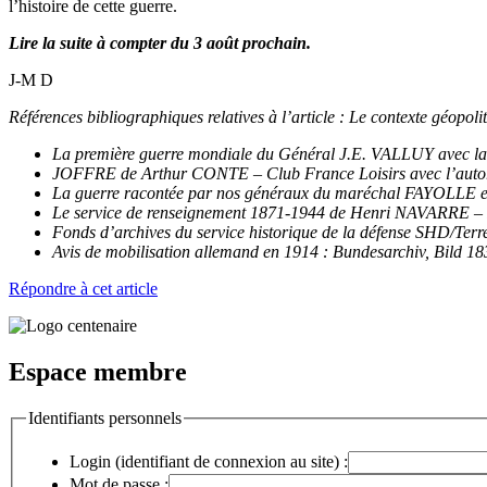
l’histoire de cette guerre.
Lire la suite à compter du 3 août prochain.
J-M D
Références bibliographiques relatives à l’article : Le contexte géopolit
La première guerre mondiale du Général J.E. VALLUY avec 
JOFFRE de Arthur CONTE – Club France Loisirs avec l’autori
La guerre racontée par nos généraux du maréchal FAYOLLE e
Le service de renseignement 1871-1944 de Henri NAVARRE –
Fonds d’archives du service historique de la défense SHD/Terr
Avis de mobilisation allemand en 1914 : Bundesarchiv, Bild 
Répondre à cet article
Espace membre
Identifiants personnels
Login (identifiant de connexion au site) :
Mot de passe :