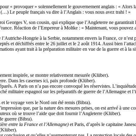
 pour « provoquer » solennellement le gouvernement anglais : « Alors la 
(…) Le peuple français va dire à l’Anglais : vous nous avez trahi ! »
roi Georges V, son cousin, qui explique que l’Angleterre ne garantirait l
la France. Réaction de l’Empereur à Moltke : « Maintenant, vous pouvez
 l’Autriche-Hongrie à la Serbie, notamment envers la France, ce n’est p
s et déchiffrés entre le 26 juillet et le 2 août 1914. Aussi bien l’attac
tions ayant trait à la préparation militaire en vue de la guerre et à la 
estement inspirée, se montre relativement mesurée (Klüber).
erre. Dans les casernes ici, paix profonde (Klüber).
réparés. A Paris on n’a pas encore convoqué les réservistes. L’inquiétu
aché militaire espagnol sur les préparatifs de guerre de l’Allemagne et l’
s et le voyage vers le Nord ont été remis (Bibra).
l’impression que, par la nature des mesures prises, on est arrivé à une c
outeux où se trouve l’aide que doit fournir l’Angleterre (Klüber).
 de guerre (Bibra).
tière entre la France et l’Allemagne)
et Paris, d’après le capitaine Jane
 (Klüber).
 leur conclusion et qu’elles n’augmenteront pas. La protection locale des 