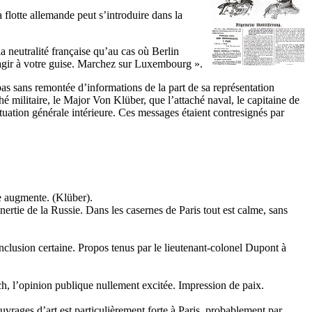
flotte allemande peut s’introduire dans la
a neutralité française qu’au cas où Berlin
 agir à votre guise. Marchez sur Luxembourg ».
as sans remontée d’informations de la part de sa représentation
hé militaire, le Major Von Klüber, que l’attaché naval, le capitaine de
situation générale intérieure. Ces messages étaient contresignés par
de augmente. (Klüber).
inertie de la Russie. Dans les casernes de Paris tout est calme, sans
onclusion certaine. Propos tenus par le lieutenant-colonel Dupont à
sch, l’opinion publique nullement excitée. Impression de paix.
ouvrages d’art est particulièrement forte à Paris, probablement par