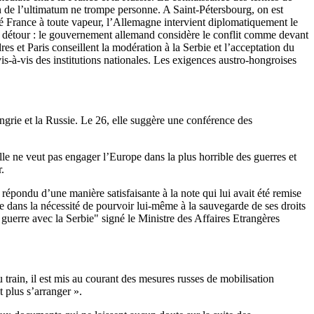
n de l’ultimatum ne trompe personne. A Saint-Pétersbourg, on est
sé France à toute vapeur, l’Allemagne intervient diplomatiquement le
s détour : le gouvernement allemand considère le conflit comme devant
s et Paris conseillent la modération à la Serbie et l’acceptation du
is-à-vis des institutions nationales. Les exigences austro-hongroises
ngrie et la Russie. Le 26, elle suggère une conférence des
le ne veut pas engager l’Europe dans la plus horrible des guerres et
.
épondu d’une manière satisfaisante à la note qui lui avait été remise
e dans la nécessité de pourvoir lui-même à la sauvegarde de ses droits
 guerre avec la Serbie" signé le Ministre des Affaires Etrangères
 train, il est mis au courant des mesures russes de mobilisation
t plus s’arranger ».