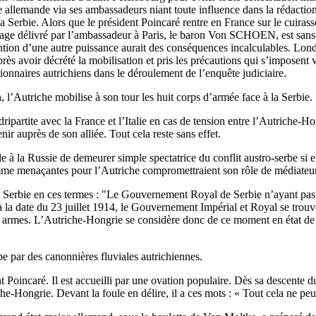
 allemande via ses ambassadeurs niant toute influence dans la rédactio
 Serbie. Alors que le président Poincaré rentre en France sur le cuiras
message délivré par l’ambassadeur à Paris, le baron Von SCHOEN, est san
ntion d’une autre puissance aurait des conséquences incalculables. Londre
ès avoir décrété la mobilisation et pris les précautions qui s’imposent v
ctionnaires autrichiens dans le déroulement de l’enquête judiciaire.
, l’Autriche mobilise à son tour les huit corps d’armée face à la Serbie.
artite avec la France et l’Italie en cas de tension entre l’Autriche-Ho
 auprès de son alliée. Tout cela reste sans effet.
 la Russie de demeurer simple spectatrice du conflit austro-serbe si el
omme menaçantes pour l’Autriche compromettraient son rôle de médiateur
a Serbie en ces termes : "Le Gouvernement Royal de Serbie n’ayant pas r
 la date du 23 juillet 1914, le Gouvernement Impérial et Royal se trouv
e des armes. L’Autriche-Hongrie se considère donc de ce moment en état de
 par des canonnières fluviales autrichiennes.
t Poincaré. Il est accueilli par une ovation populaire. Dès sa descente du
che-Hongrie. Devant la foule en délire, il a ces mots : « Tout cela ne peu