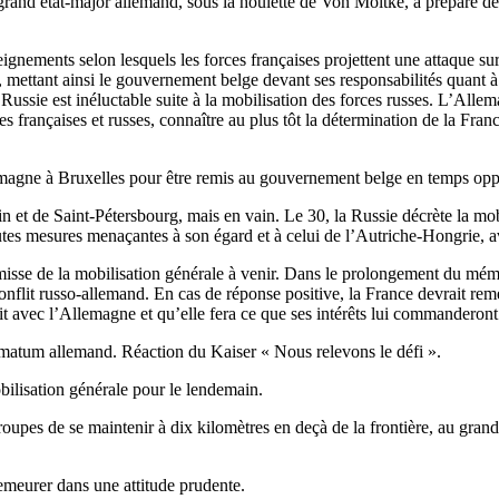
 grand état-major allemand, sous la houlette de Von Moltke, a préparé d
eignements selon lesquels les forces françaises projettent une attaque s
mettant ainsi le gouvernement belge devant ses responsabilités quant à so
ssie est inéluctable suite à la mobilisation des forces russes. L’Allema
rançaises et russes, connaître au plus tôt la détermination de la France 
emagne à Bruxelles pour être remis au gouvernement belge en temps opp
 et de Saint-Pétersbourg, mais en vain. Le 30, la Russie décrète la mob
tes mesures menaçantes à son égard et à celui de l’Autriche-Hongrie, 
prémisse de la mobilisation générale à venir. Dans le prolongement du m
nflit russo-allemand. En cas de réponse positive, la France devrait remet
it avec l’Allemagne et qu’elle fera ce que ses intérêts lui commanderont
timatum allemand. Réaction du Kaiser « Nous relevons le défi ».
obilisation générale pour le lendemain.
 troupes de se maintenir à dix kilomètres en deçà de la frontière, au gr
emeurer dans une attitude prudente.