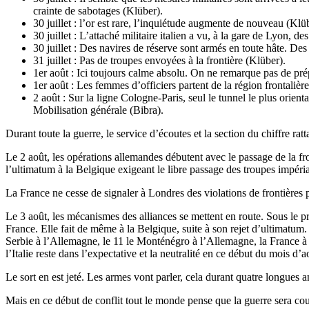
crainte de sabotages (Klüber).
30 juillet : l’or est rare, l’inquiétude augmente de nouveau (Klü
30 juillet : L’attaché militaire italien a vu, à la gare de Lyon, de
30 juillet : Des navires de réserve sont armés en toute hâte. Des 
31 juillet : Pas de troupes envoyées à la frontière (Klüber).
1er août : Ici toujours calme absolu. On ne remarque pas de pré
1er août : Les femmes d’officiers partent de la région frontaliè
2 août : Sur la ligne Cologne-Paris, seul le tunnel le plus orien
Mobilisation générale (Bibra).
Durant toute la guerre, le service d’écoutes et la section du chiffre r
Le 2 août, les opérations allemandes débutent avec le passage de la f
l’ultimatum à la Belgique exigeant le libre passage des troupes impéria
La France ne cesse de signaler à Londres des violations de frontières
Le 3 août, les mécanismes des alliances se mettent en route. Sous le 
France. Elle fait de même à la Belgique, suite à son rejet d’ultimatum
Serbie à l’Allemagne, le 11 le Monténégro à l’Allemagne, la France à 
l’Italie reste dans l’expectative et la neutralité en ce début du mois d’
Le sort en est jeté. Les armes vont parler, cela durant quatre longues 
Mais en ce début de conflit tout le monde pense que la guerre sera cou