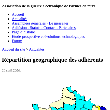
Association de la guerre électronique de l’armée de terre
Accueil
Actualités
Assemblées générales - Le messager
Adhésion - Statuts - Contact - Partenaires
Page d’histoire
Etude-prospective et évolutions technologiques
Forum
Accueil du site
>
Actualités
Répartition géographique des adhérents
20 avril 2004.