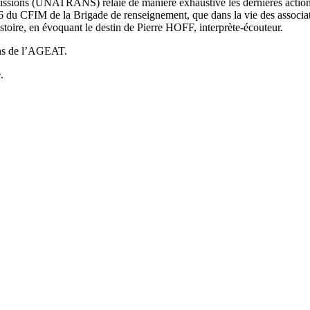
missions (UNATRANS) relaie de manière exhaustive les dernières actions
CFIM de la Brigade de renseignement, que dans la vie des associati
stoire, en évoquant le destin de Pierre HOFF, interprète-écouteur.
ons de l’AGEAT.
.