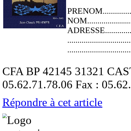
PRENOM...................
NOM........................
ADRESSE..................
...............................
...............................
CFA BP 42145 31321 CAS
05.62.71.78.06 Fax : 05.62
Répondre à cet article