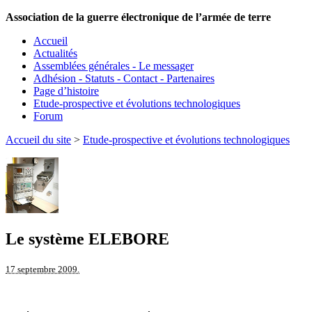
Association de la guerre électronique de l’armée de terre
Accueil
Actualités
Assemblées générales - Le messager
Adhésion - Statuts - Contact - Partenaires
Page d’histoire
Etude-prospective et évolutions technologiques
Forum
Accueil du site
>
Etude-prospective et évolutions technologiques
Le système ELEBORE
17 septembre 2009.