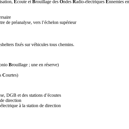
isation,
E
coute et
B
rouillage des
O
ndes
R
adio-électriques
E
nnemies en
ersaire
ntre de préanalyse, vers l’échelon supérieur
 shelters fixés sur véhicules tous chemins.
onio
B
rouillage ; une en réserve)
s
C
ourtes)
yse, DGB et des stations d’écoutes
de direction
ectrique à la station de direction