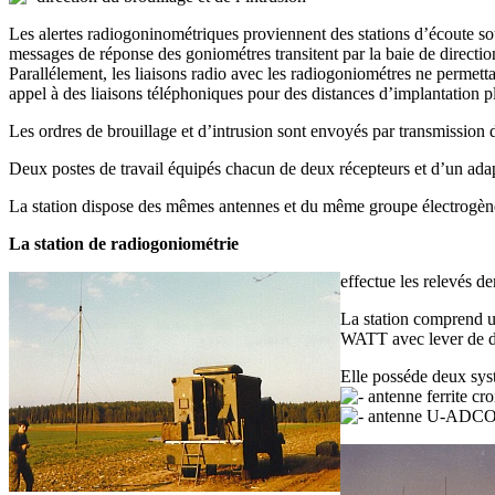
Les alertes radiogoninométriques proviennent des stations d’écoute s
messages de réponse des goniométres transitent par la baie de directio
Parallélement, les liaisons radio avec les radiogoniométres ne permetta
appel à des liaisons téléphoniques pour des distances d’implantation p
Les ordres de brouillage et d’intrusion sont envoyés par transmission d
Deux postes de travail équipés chacun de deux récepteurs et d’un adap
La station dispose des mêmes antennes et du même groupe électrogène 
La station de radiogoniométrie
effectue les relevés d
La station comprend u
WATT avec lever de do
Elle posséde deux sys
antenne ferrite croi
antenne U-ADCOCK 