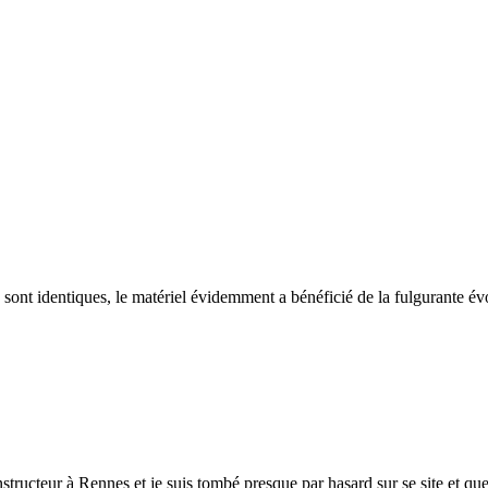
dentiques, le matériel évidemment a bénéficié de la fulgurante évolut
nstructeur à Rennes et je suis tombé presque par hasard sur se site et que