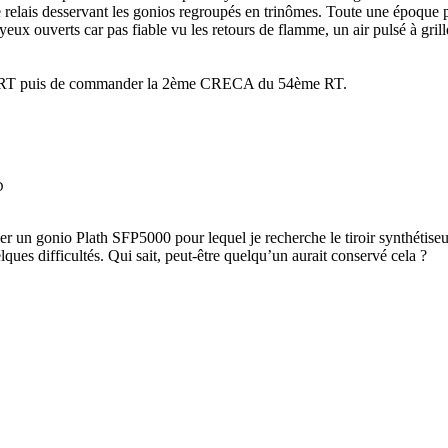
re relais desservant les gonios regroupés en trinômes. Toute une époque 
ux ouverts car pas fiable vu les retours de flamme, un air pulsé à griller 
ème RT puis de commander la 2ème CRECA du 54ème RT.
D
fier un gonio Plath SFP5000 pour lequel je recherche le tiroir synthétiseu
lques difficultés. Qui sait, peut-être quelqu’un aurait conservé cela ?