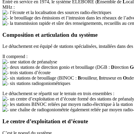
Entré en service en 1974, le système ELEBORE (
E
nsemble de
L
ocal
MHz :
l’écoute et la localisation des sources radio-électriques
le brouillage des émissions et l’intrusion dans les réseaux de l’adv
la transmission rapide et sûre des renseignements, recueillis au ce
Composition et articulation du système
Le détachement est équipé de stations spécialisées, installées dans des
Il comprend :
une station de préanalyse
deux stations de direction gonio et brouillage (DGB :
D
irection
G
trois stations d’écoute
six stations de brouillage (BINOC :
B
rouilleur,
I
ntruseur en
O
nde
six stations radiogoniométriques
Le détachement se répartit sur le terrain en trois ensembles :
un centre d’exploitation et d’écoute formé des stations de préanal
les stations BINOC reliées par moyen radio-électrique à la station 
une chaîne de radiogoniométrie également reliée par moyen radio-él
Le centre d’exploitation et d’écoute
C’est le noeud du système.