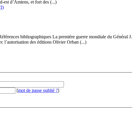
est d’Amiens, et fort des (...)
(I)
aises Références bibliographiques La première guerre mondiale du Gén
autorisation des éditions Olivier Orban (...)
[
mot de passe oublié ?
]