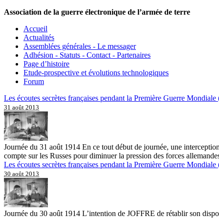
Association de la guerre électronique de l’armée de terre
Accueil
Actualités
Assemblées générales - Le messager
Adhésion - Statuts - Contact - Partenaires
Page d’histoire
Etude-prospective et évolutions technologiques
Forum
Les écoutes secrètes françaises pendant la Première Guerre Mondiale (
31 août 2013
Journée du 31 août 1914 En ce tout début de journée, une interceptio
compte sur les Russes pour diminuer la pression des forces allemandes
Les écoutes secrètes françaises pendant la Première Guerre Mondiale (
30 août 2013
Journée du 30 août 1914 L’intention de JOFFRE de rétablir son dispos