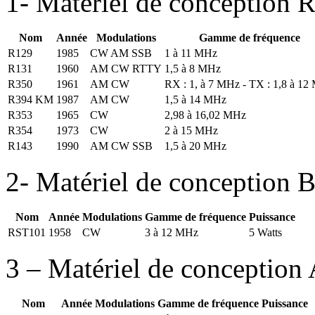
1- Matériel de conception R
Nom
Année
Modulations
Gamme de fréquence
R129
1985
CW AM SSB
1 à 11 MHz
R131
1960
AM CW RTTY
1,5 à 8 MHz
R350
1961
AM CW
RX : 1, à 7 MHz - TX : 1,8 à 1
R394 KM
1987
AM CW
1,5 à 14 MHz
R353
1965
CW
2,98 à 16,02 MHz
R354
1973
CW
2 à 15 MHz
R143
1990
AM CW SSB
1,5 à 20 MHz
2- Matériel de conception B
Nom
Année
Modulations
Gamme de fréquence
Puissance
RST101
1958
CW
3 à 12 MHz
5 Watts
3 – Matériel de conception 
Nom
Année
Modulations
Gamme de fréquence
Puissance