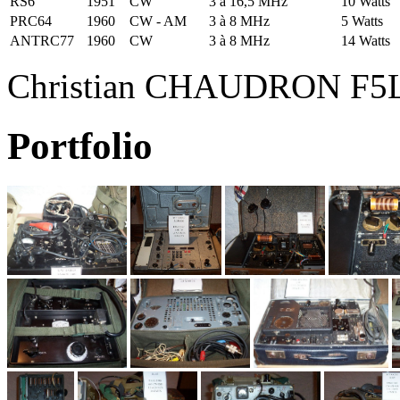
RS6
1951
CW
3 à 16,5 MHz
10 Watts
PRC64
1960
CW - AM
3 à 8 MHz
5 Watts
ANTRC77
1960
CW
3 à 8 MHz
14 Watts
Christian CHAUDRON F5
Portfolio