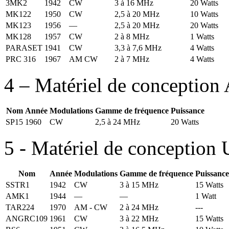
3MK2
1942
CW
3 à 16 MHz
20 Watts
MK122
1950
CW
2,5 à 20 MHz
10 Watts
MK123
1956
—
2,5 à 20 MHz
20 Watts
MK128
1957
CW
2 à 8 MHz
1 Watts
PARASET
1941
CW
3,3 à 7,6 MHz
4 Watts
PRC 316
1967
AM CW
2 à 7 MHz
4 Watts
4 – Matériel de conception
Nom
Année
Modulations
Gamme de fréquence
Puissance
SP15
1960
CW
2,5 à 24 MHz
20 Watts
5 - Matériel de conception
Nom
Année
Modulations
Gamme de fréquence
Puissance
SSTR1
1942
CW
3 à 15 MHz
15 Watts
AMK1
1944
—
—
1 Watt
TAR224
1970
AM - CW
2 à 24 MHz
---
ANGRC109
1961
CW
3 à 22 MHz
15 Watts